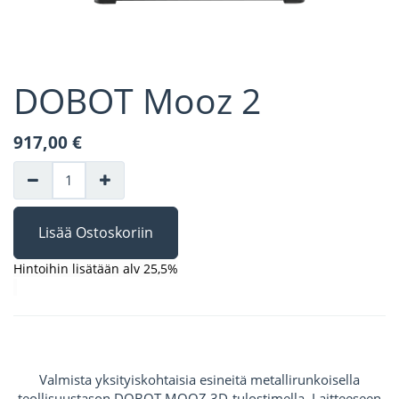
DOBOT Mooz 2
917,00
€
Lisää Ostoskoriin
Hintoihin lisätään alv 25,5%
Valmista yksityiskohtaisia esineitä metallirunkoisella
teollisuustason DOBOT MOOZ 3D-tulostimella. Laitteeseen