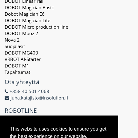
DOBOT Linear rail
DOBOT Magician Basic
Dobot Magician E6
DOBOT Magician Lite
DOBOT Micro production line
DOBOT Mooz 2
Nova 2
Suojalasit
DOBOT MG400
VRBOT AI-Starter
DOBOT M1
Tapahtumat
Ota yhteyttä
+358 40 501 4068
juha.katajisto@insolution.fi
ROBOTLINE
Delta X Oy
3171434-8
This website uses cookies to ensure you get
Näsilinnankatu 48 E
the best experience on our website.