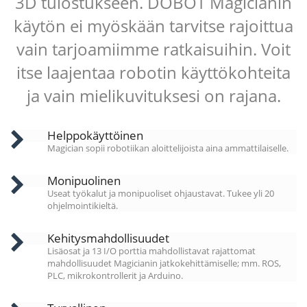
3D tulostukseen. DOBOT Magicianin
käytön ei myöskään tarvitse rajoittua
vain tarjoamiimme ratkaisuihin. Voit
itse laajentaa robotin käyttökohteita
ja vain mielikuvituksesi on rajana.
Helppokäyttöinen
Magician sopii robotiikan aloittelijoista aina ammattilaiselle.
Monipuolinen
Useat työkalut ja monipuoliset ohjaustavat. Tukee yli 20
ohjelmointikieltä.
Kehitysmahdollisuudet
Lisäosat ja 13 I/O porttia mahdollistavat rajattomat
mahdollisuudet Magicianin jatkokehittämiselle; mm. ROS,
PLC, mikrokontrollerit ja Arduino.