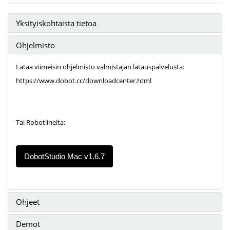
Yksityiskohtaista tietoa
Ohjelmisto
L
ataa viimeisin ohjelmisto valmistajan latauspalvelusta:
https://www.dobot.cc/downloadcenter.html
T
ai Robotlinelta:
DobotStudio Mac v1.6.7
Ohjeet
Demot