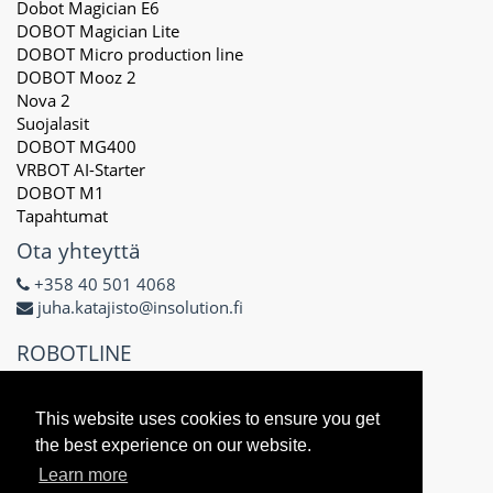
Dobot Magician E6
DOBOT Magician Lite
DOBOT Micro production line
DOBOT Mooz 2
Nova 2
Suojalasit
DOBOT MG400
VRBOT AI-Starter
DOBOT M1
Tapahtumat
Ota yhteyttä
+358 40 501 4068
juha.katajisto@insolution.fi
ROBOTLINE
Delta X Oy
3171434-8
This website uses cookies to ensure you get
Näsilinnankatu 48 E
the best experience on our website.
33200 Tampere
Learn more