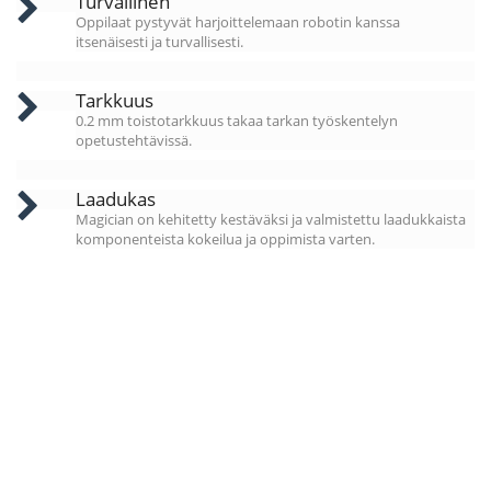
Turvallinen
Oppilaat pystyvät harjoittelemaan robotin kanssa
itsenäisesti ja turvallisesti.
Tarkkuus
0.2 mm toistotarkkuus takaa tarkan työskentelyn
opetustehtävissä.
Laadukas
Magician on kehitetty kestäväksi ja valmistettu laadukkaista
komponenteista kokeilua ja oppimista varten.